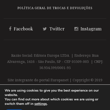
POLÍTICA GERAL DE TROCAS E DEVOLUÇÕES
Facebook
Twitter
Instagram
Razão Social: Editora Europa LTDA | Endereço: Rua
Alvarenga, 1416 - São Paulo, SP - CEP 05509-003 | CNPJ:
56.934.599/0001-95
Site integrante do portal Europanet | Copyright © 2019
Editora Europa Ltda. É proibida a reprodução total ou
We are using cookies to give you the best experience on our
parcial do conteúdo deste site
website.
You can find out more about which cookies we are using or
switch them off in
settings
.