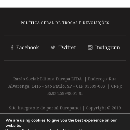
POLÍTICA GERAL DE TROCAS E DEVOLUÇÕES
Facebook
Twitter
Instagram
Razão Social: Editora Europa LTDA | Endereço: Rua
Alvarenga, 1416 - São Paulo, SP - CEP 05509-003 | CNPJ:
56.934.599/0001-95
Site integrante do portal Europanet | Copyright © 2019
Editora Europa Ltda. É proibida a reprodução total ou
We are using cookies to give you the best experience on our
parcial do conteúdo deste site
website.