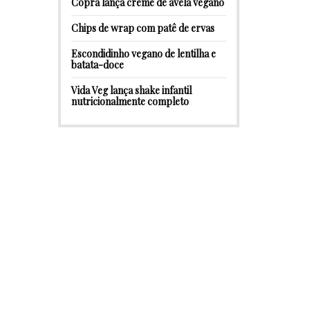
Copra lança creme de avelã vegano
Chips de wrap com patê de ervas
Escondidinho vegano de lentilha e
batata-doce
Vida Veg lança shake infantil
nutricionalmente completo