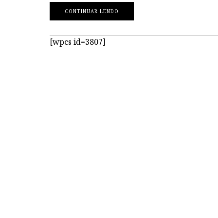
CONTINUAR LENDO
[wpcs id=3807]