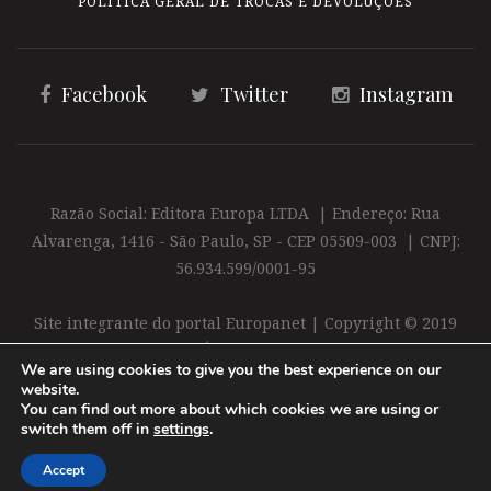
POLÍTICA GERAL DE TROCAS E DEVOLUÇÕES
Facebook
Twitter
Instagram
Razão Social: Editora Europa LTDA | Endereço: Rua
Alvarenga, 1416 - São Paulo, SP - CEP 05509-003 | CNPJ:
56.934.599/0001-95
Site integrante do portal Europanet | Copyright © 2019
Editora Europa Ltda. É proibida a reprodução total ou
We are using cookies to give you the best experience on our
parcial do conteúdo deste site
website.
You can find out more about which cookies we are using or
switch them off in
settings
.
Accept