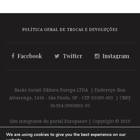
POLÍTICA GERAL DE TROCAS E DEVOLUÇÕES
Facebook
Twitter
Instagram
Razão Social: Editora Europa LTDA | Endereço: Rua
Alvarenga, 1416 - São Paulo, SP - CEP 05509-003 | CNPJ:
56.934.599/0001-95
Site integrante do portal Europanet | Copyright © 2019
Editora Europa Ltda. É proibida a reprodução total ou
We are using cookies to give you the best experience on our
parcial do conteúdo deste site