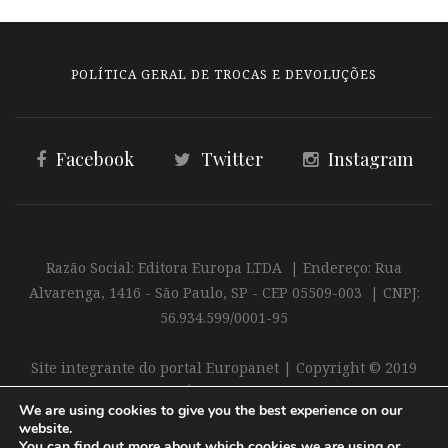
POLÍTICA GERAL DE TROCAS E DEVOLUÇÕES
Facebook
Twitter
Instagram
Razão Social: Editora Europa LTDA | Endereço: Rua
Alvarenga, 1416 - São Paulo, SP - CEP 05509-003 | CNPJ:
56.934.599/0001-95
Site integrante do portal Europanet | Copyright © 2019
Editora Europa Ltda. É proibida a reprodução total ou
We are using cookies to give you the best experience on our
parcial do conteúdo deste site
website.
You can find out more about which cookies we are using or