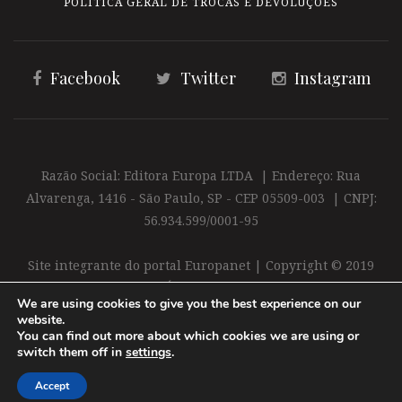
POLÍTICA GERAL DE TROCAS E DEVOLUÇÕES
Facebook
Twitter
Instagram
Razão Social: Editora Europa LTDA | Endereço: Rua
Alvarenga, 1416 - São Paulo, SP - CEP 05509-003 | CNPJ:
56.934.599/0001-95
Site integrante do portal Europanet | Copyright © 2019
Editora Europa Ltda. É proibida a reprodução total ou
We are using cookies to give you the best experience on our
parcial do conteúdo deste site
website.
You can find out more about which cookies we are using or
switch them off in
settings
.
Accept