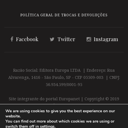
POLÍTICA GERAL DE TROCAS E DEVOLUÇÕES
Facebook
Twitter
Instagram
Razão Social: Editora Europa LTDA | Endereço: Rua
Alvarenga, 1416 - São Paulo, SP - CEP 05509-003 | CNPJ:
56.934.599/0001-95
Site integrante do portal Europanet | Copyright © 2019
Editora Europa Ltda. É proibida a reprodução total ou
We are using cookies to give you the best experience on our
parcial do conteúdo deste site
website.
You can find out more about which cookies we are using or
switch them off in
settings
.