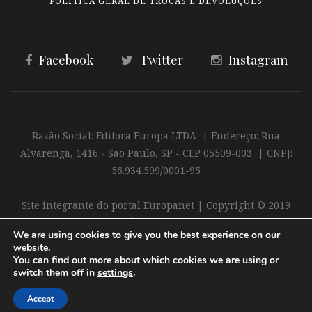
POLÍTICA GERAL DE TROCAS E DEVOLUÇÕES
Facebook
Twitter
Instagram
Razão Social: Editora Europa LTDA | Endereço: Rua
Alvarenga, 1416 - São Paulo, SP - CEP 05509-003 | CNPJ:
56.934.599/0001-95
Site integrante do portal Europanet | Copyright © 2019
Editora Europa Ltda. É proibida a reprodução total ou
We are using cookies to give you the best experience on our
parcial do conteúdo deste site
website.
You can find out more about which cookies we are using or
switch them off in
settings
.
Accept