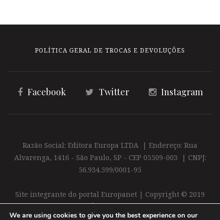
POLÍTICA GERAL DE TROCAS E DEVOLUÇÕES
Facebook
Twitter
Instagram
Razão Social: Editora Europa LTDA | Endereço: Rua
Alvarenga, 1416 - São Paulo, SP - CEP 05509-003 | CNPJ:
56.934.599/0001-95
Site integrante do portal Europanet | Copyright © 2019
Editora Europa Ltda. É proibida a reprodução total ou
We are using cookies to give you the best experience on our
parcial do conteúdo deste site