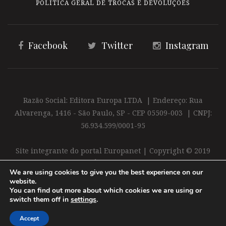
POLÍTICA GERAL DE TROCAS E DEVOLUÇÕES
Facebook
Twitter
Instagram
Razão Social: Editora Europa LTDA | Endereço: Rua
Alvarenga, 1416 - São Paulo, SP - CEP 05509-003 | CNPJ:
56.934.599/0001-95
Site integrante do portal Europanet | Copyright © 2019
Editora Europa Ltda. É proibida a reprodução total ou
We are using cookies to give you the best experience on our
parcial do conteúdo deste site
website.
You can find out more about which cookies we are using or
switch them off in
settings
.
Accept