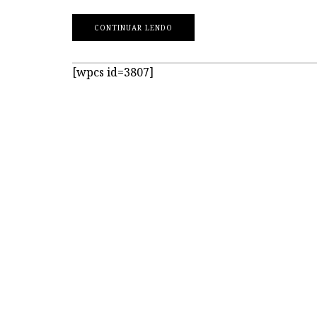
CONTINUAR LENDO
[wpcs id=3807]