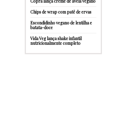
Copra lança creme de avelã vegano
Chips de wrap com patê de ervas
Escondidinho vegano de lentilha e
batata-doce
Vida Veg lança shake infantil
nutricionalmente completo