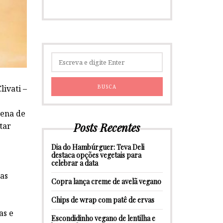
livati –
zena de
Posts Recentes
tar
Dia do Hambúrguer: Teva Deli
destaca opções vegetais para
celebrar a data
oas
Copra lança creme de avelã vegano
Chips de wrap com patê de ervas
as e
Escondidinho vegano de lentilha e