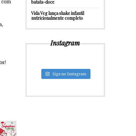
a com
batata-doce
Vida Veg lança shake infantil
nutricionalmente completo
a,
Instagram
os!
Siga no Instagram