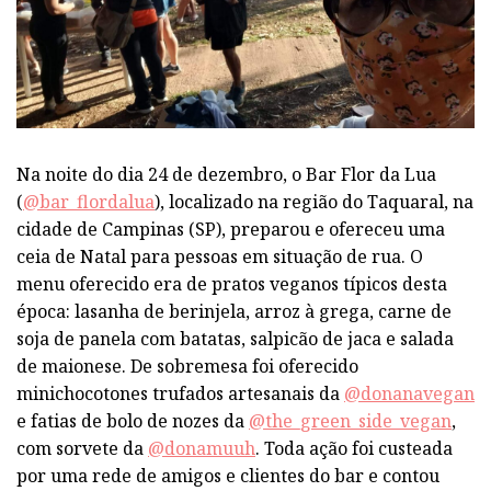
Na noite do dia 24 de dezembro, o Bar Flor da Lua
(
@bar_flordalua
), localizado na região do Taquaral, na
cidade de Campinas (SP), preparou e ofereceu uma
ceia de Natal para pessoas em situação de rua. O
menu oferecido era de pratos veganos típicos desta
época: lasanha de berinjela, arroz à grega, carne de
soja de panela com batatas, salpicão de jaca e salada
de maionese. De sobremesa foi oferecido
minichocotones trufados artesanais da
@donanavegan
e fatias de bolo de nozes da
@the_green_side_vegan
,
com sorvete da
@donamuuh
. Toda ação foi custeada
por uma rede de amigos e clientes do bar e contou