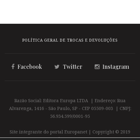
POLÍTICA GERAL DE TROCAS E DEVOLUÇÕES
Facebook
Twitter
Instagram
Razão Social: Editora Europa LTDA | Endereço: Rua
Alvarenga, 1416 - São Paulo, SP - CEP 05509-003 | CNPJ:
56.934.599/0001-95
Site integrante do portal Europanet | Copyright © 2019
Editora Europa Ltda. É proibida a reprodução total ou