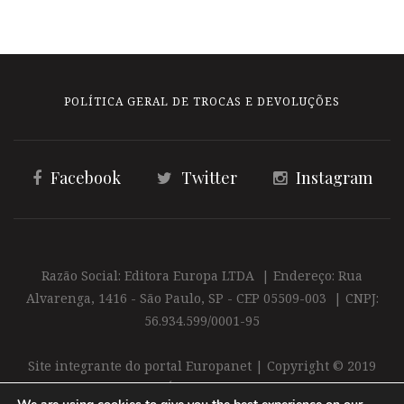
POLÍTICA GERAL DE TROCAS E DEVOLUÇÕES
Facebook
Twitter
Instagram
Razão Social: Editora Europa LTDA | Endereço: Rua
Alvarenga, 1416 - São Paulo, SP - CEP 05509-003 | CNPJ:
56.934.599/0001-95
Site integrante do portal Europanet | Copyright © 2019
Editora Europa Ltda. É proibida a reprodução total ou