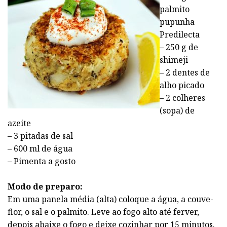
palmito
pupunha
Predilecta
– 250 g de
shimeji
– 2 dentes de
alho picado
– 2 colheres
(sopa) de
azeite
– 3 pitadas de sal
– 600 ml de água
– Pimenta a gosto
Modo de preparo:
Em uma panela média (alta) coloque a água, a couve-
flor, o sal e o palmito. Leve ao fogo alto até ferver,
depois abaixe o fogo e deixe cozinhar por 15 minutos.