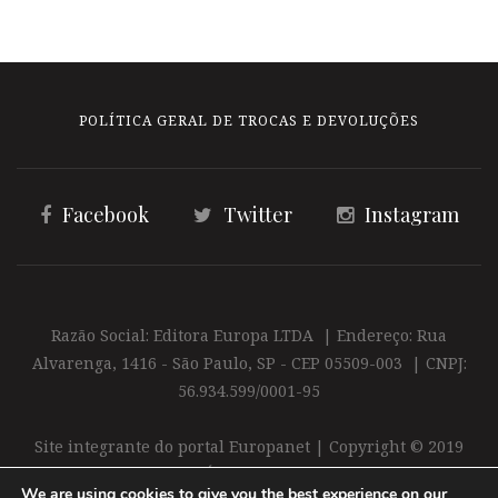
POLÍTICA GERAL DE TROCAS E DEVOLUÇÕES
Facebook
Twitter
Instagram
Razão Social: Editora Europa LTDA | Endereço: Rua
Alvarenga, 1416 - São Paulo, SP - CEP 05509-003 | CNPJ:
56.934.599/0001-95
Site integrante do portal Europanet | Copyright © 2019
Editora Europa Ltda. É proibida a reprodução total ou
We are using cookies to give you the best experience on our