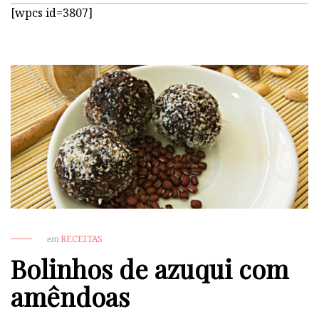
[wpcs id=3807]
em
RECEITAS
Bolinhos de azuqui com
amêndoas