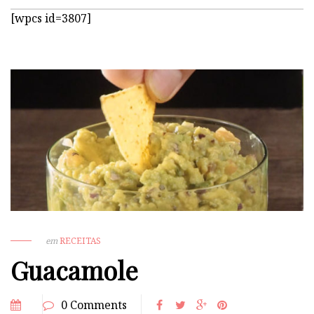
[wpcs id=3807]
em
RECEITAS
Guacamole
0 Comments