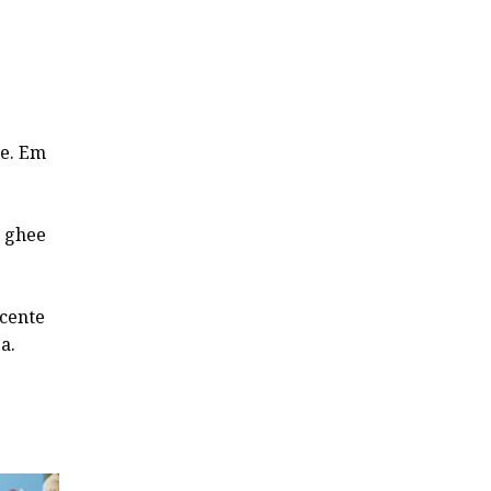
te. Em
a ghee
scente
a.