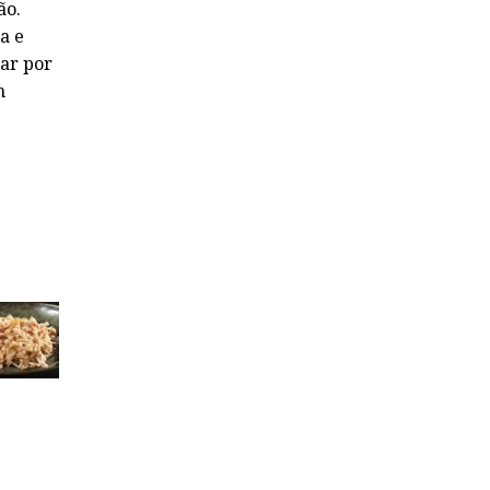
ão.
a e
sar por
m