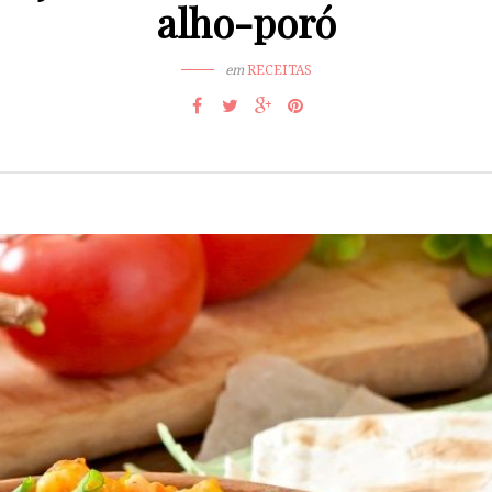
alho-poró
em
RECEITAS