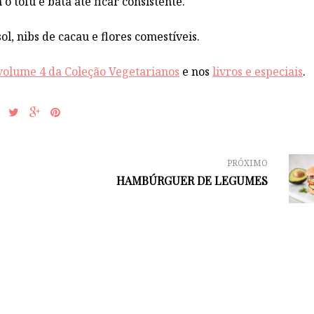
o tofu e bata até ficar consistente.
l, nibs de cacau e flores comestíveis.
volume 4 da Coleção Vegetarianos
e nos
livros e especiais
.
PRÓXIMO
HAMBÚRGUER DE LEGUMES