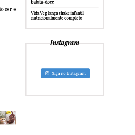
batata-doce
o ser e
Vida Veg lança shake infantil
nutricionalmente completo
Instagram
Siga no Instagram