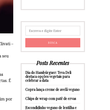
livati –
a seu
Posts Recentes
Dia do Hambúrguer: Teva Deli
as
destaca opções vegetais para
tas. É
celebrar a data
Copra lança creme de avelã vegano
Chips de wrap com patê de ervas
sim por
Escondidinho vegano de lentilha e