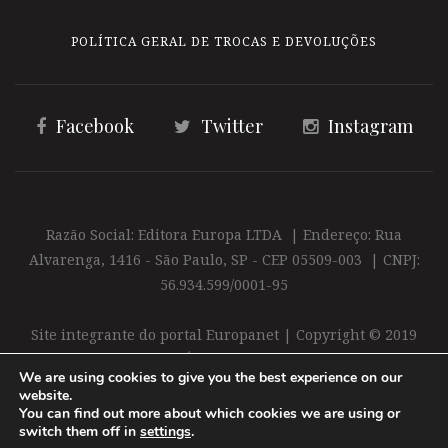
POLÍTICA GERAL DE TROCAS E DEVOLUÇÕES
Facebook
Twitter
Instagram
Razão Social: Editora Europa LTDA | Endereço: Rua
Alvarenga, 1416 - São Paulo, SP - CEP 05509-003 | CNPJ:
56.934.599/0001-95
Site integrante do portal Europanet | Copyright © 2019
Editora Europa Ltda. É proibida a reprodução total ou
We are using cookies to give you the best experience on our
parcial do conteúdo deste site
website.
You can find out more about which cookies we are using or
switch them off in
settings
.