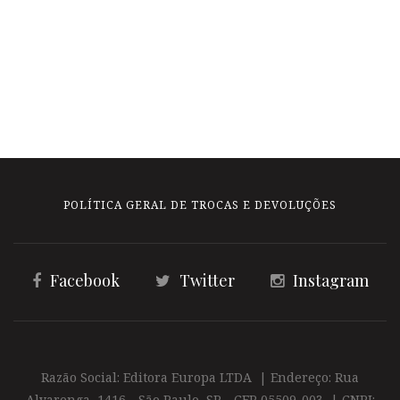
POLÍTICA GERAL DE TROCAS E DEVOLUÇÕES
Facebook
Twitter
Instagram
Razão Social: Editora Europa LTDA | Endereço: Rua
Alvarenga, 1416 - São Paulo, SP - CEP 05509-003 | CNPJ: