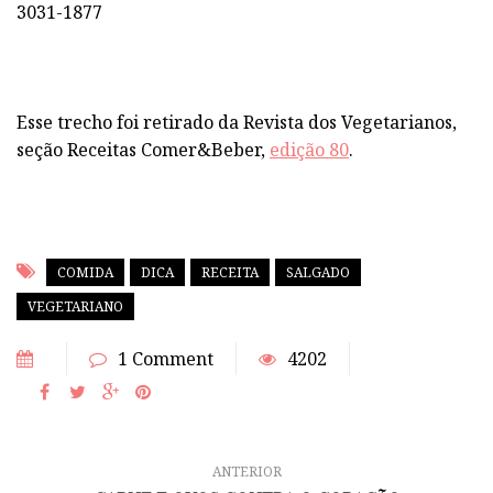
3031-1877
Esse trecho foi retirado da Revista dos Vegetarianos,
seção Receitas Comer&Beber,
edição 80
.
COMIDA
DICA
RECEITA
SALGADO
VEGETARIANO
1 Comment
4202
ANTERIOR