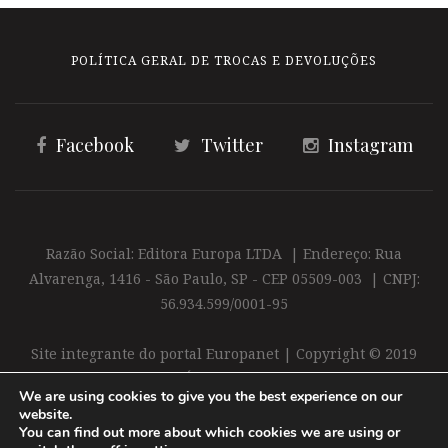
POLÍTICA GERAL DE TROCAS E DEVOLUÇÕES
Facebook
Twitter
Instagram
Razão Social: Editora Europa LTDA | Endereço: Rua
Alvarenga, 1416 - São Paulo, SP - CEP 05509-003 | CNPJ:
56.934.599/0001-95
Site integrante do portal Europanet | Copyright © 2019
Editora Europa Ltda. É proibida a reprodução total ou
We are using cookies to give you the best experience on our
parcial do conteúdo deste site
website.
You can find out more about which cookies we are using or