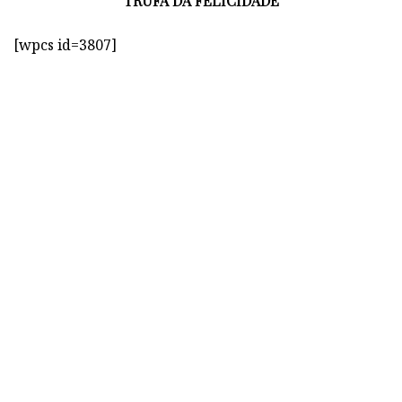
TRUFA DA FELICIDADE
[wpcs id=3807]