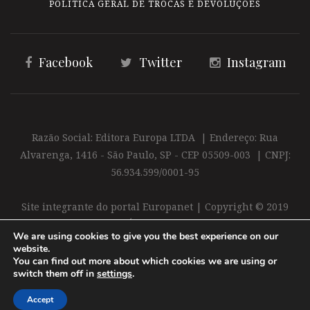
POLÍTICA GERAL DE TROCAS E DEVOLUÇÕES
Facebook
Twitter
Instagram
Razão Social: Editora Europa LTDA | Endereço: Rua
Alvarenga, 1416 - São Paulo, SP - CEP 05509-003 | CNPJ:
56.934.599/0001-95
Site integrante do portal Europanet | Copyright © 2019
Editora Europa Ltda. É proibida a reprodução total ou
We are using cookies to give you the best experience on our
parcial do conteúdo deste site
website.
You can find out more about which cookies we are using or
switch them off in
settings
.
Accept