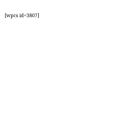
[wpcs id=3807]