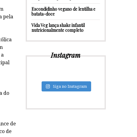
om
Escondidinho vegano de lentilha e
batata-doce
a pela
Vida Veg lança shake infantil
nutricionalmente completo
ólica
em
Instagram
 a
ipal
Siga no Instagram
a do
ance de
co de