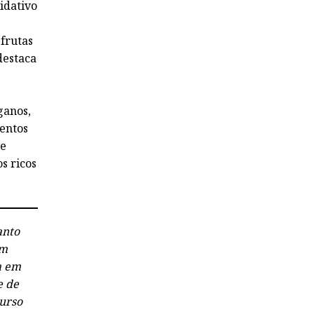
idativo
frutas
destaca
ganos,
entos
se
s ricos
anto
em
a em
e de
curso