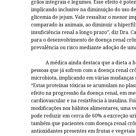
grãos integrais e legumes. Esse efeito é poten
implicando inclusive na diminuição do uso de
glicemia de jejum. Vale ressaltar o menor i
comparado às animais, ao diminuir a hiperfilt
insuficiência renal a longo prazo”, diz Dra. 
para o desenvolvimento de doença renal crô
prevalência ou risco mediante adoção de um
A médica ainda destaca que a dieta a base
pessoas que já sofrem com a doença renal cr
microbiota, implicando em várias mudanças n
“Estas proteínas tóxicas se acumulam no pla
efeito na progressão da doença renal, em med
cardiovascular e na resistência à insulina. F
modificações nos hábitos alimentares, uma ve
pode reduzir em cerca de 60% a excreção urin
também que pacientes com doença renal crôn
antioxidantes presentes em frutas e vegeta