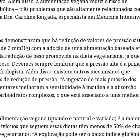
vo. Além disso, a alimentação vegana reduz o risco de
abólica – três problemas que são altamente relacionados c
a Dra. Caroline Reigada, especialista em Medicina Intensiv
emonstraram que há redução de valores de pressão sist
rca de 3 mmHg) com a adoção de uma alimentação baseada 
ela redução de peso promovida na dieta vegetariana, já que
peso. Devemos sempre lembrar que a pressão alta é a princ
nefrologista. Além disso, existem outros mecanismos que
 de redução de pressão. “A ingestão de mais potássio dos
imentares melhoram a sensibilidade à insulina e a absorção
carboidratos complexos, o que está associado a uma melhor
entação vegana (quando é natural e variada) é a maior
indivíduos que seguem essas dietas têm menos de 50% de ch
getarianos. “A explicação pode ser o baixo índice glicêmi