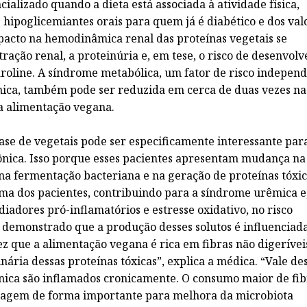
cializado quando a dieta está associada à atividade física,
 hipoglicemiantes orais para quem já é diabético e dos val
mpacto na hemodinâmica renal das proteínas vegetais se
ração renal, a proteinúria e, em tese, o risco de desenvolv
Caroline. A síndrome metabólica, um fator de risco indepen
nica, também pode ser reduzida em cerca de duas vezes na
a alimentação vegana.
 de vegetais pode ser especificamente interessante par
ônica. Isso porque esses pacientes apresentam mudança na
a fermentação bacteriana e na geração de proteínas tóxic
sma dos pacientes, contribuindo para a síndrome urêmica 
iadores pró-inflamatórios e estresse oxidativo, no risco
oi demonstrado que a produção desses solutos é influenciad
z que a alimentação vegana é rica em fibras não digerívei
ária dessas proteínas tóxicas”, explica a médica. “Vale de
ica são inflamados cronicamente. O consumo maior de fib
is agem de forma importante para melhora da microbiota