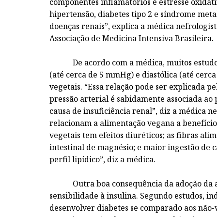
componentes inflamatórios e estresse oxidati
hipertensão, diabetes tipo 2 e síndrome met
doenças renais”, explica a médica nefrologist
Associação de Medicina Intensiva Brasileira.
De acordo com a médica, muitos estudos d
(até cerca de 5 mmHg) e diastólica (até ce
vegetais. “Essa relação pode ser explicada p
pressão arterial é sabidamente associada ao 
causa de insuficiência renal”, diz a médica 
relacionam a alimentação vegana a benefícios
vegetais tem efeitos diuréticos; as fibras al
intestinal de magnésio; e maior ingestão de 
perfil lipídico”, diz a médica.
Outra boa consequência da adoção da alim
sensibilidade à insulina. Segundo estudos, 
desenvolver diabetes se comparado aos não-ve