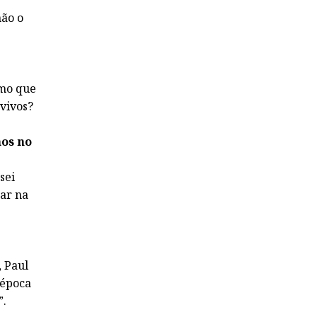
não o
smo que
 vivos?
mos no
sei
car na
, Paul
 época
”.