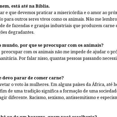
em, está até na Bíblia.
r e que devemos praticar a misericórdia e o amor ao pró
do para outros seres vivos como os animais. Não me lembro
dade de fazendas e granjas industriais que produzem carne
ções degradantes.
o mundo, por que se preocupar com os animais?
me preocupar com os animais não me impede de ajudar o pr
nitária. Por falar nisso, quantas pessoas passando necess
e devo parar de comer carne?
etar o voto às mulheres. Em alguns países da África, até h
o fim de uma tradição significa a formação de uma socieda
agir diferente. Racismo, sexismo, antissemitismo e especis