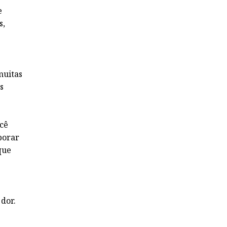
e
s,
muitas
s
ocê
borar
que
 dor.