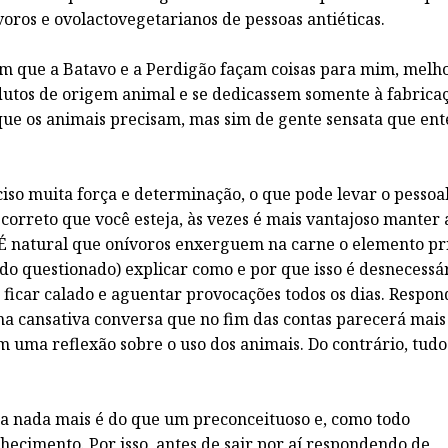
oros e ovolactovegetarianos de pessoas antiéticas.
im que a Batavo e a Perdigão façam coisas para mim, melh
dutos de origem animal e se dedicassem somente à fabrica
que os animais precisam, mas sim de gente sensata que en
so muita força e determinação, o que pode levar o pessoa
 correto que você esteja, às vezes é mais vantajoso manter 
 É natural que onívoros enxerguem na carne o elemento pr
do questionado) explicar como e por que isso é desnecessár
e ficar calado e aguentar provocações todos os dias. Respon
ma cansativa conversa que no fim das contas parecerá mai
 uma reflexão sobre o uso dos animais. Do contrário, tud
a nada mais é do que um preconceituoso e, como todo
hecimento. Por isso, antes de sair por aí respondendo de