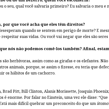
bebê ou de um bezerro, quem você escolheria?
u o seu, qual você salvaria primeiro? Eu salvaria o meu e 
 por que você acha que eles têm direitos?
se desesperam quando se sentem em perigo de morte? E me
respeitar suas vidas. Ou você vai negar que eles são seres
 que nós não podemos comê-los também? Afinal, esta
 são herbívoras, assim como as girafas e os elefantes. Não 
ros animais, porque, se assim o fizesse, eu teria que defe
uir os hábitos de um cachorro.
rad Pitt, Bill Clinton, Alanis Morissette, Joaquin Phoenix
s é enorme. Por falar no Einstein, uma vez ele disse: “Que
 Está mais difícil quebrar um preconceito do que um átomo