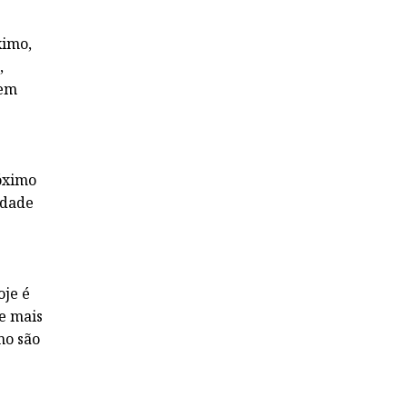
ximo,
,
 em
óximo
idade
oje é
de mais
mo são