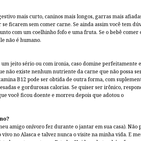
estivo mais curto, caninos mais longos, garras mais afiad
 se ficarem sem comer carne. Se ainda assim você tem dú
unto com um coelhinho fofo e uma fruta. Se o bebê comer 
ele não é humano.
 um jeito sério ou com ironia, caso domine perfeitamente 
que não existe nenhum nutriente da carne que não possa se
tamina B12 pode ser obtida de outra forma, com suplemen
sadas e gordurosas calorias. Se quiser ser irônico, respo
que você ficou doente e morreu depois que adotou o
ano?
eu amigo onívoro fez durante o jantar em sua casa). Não 
vivo no Alasca e talvez nunca o visite na minha vida. E m