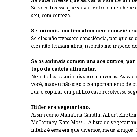
Se você tivesse que salvar a vida de um 
Se você tivesse que salvar entre o meu bebê o
seu, com certeza.
Se animais não têm alma nem consciência,
Se eles não tivessem consciência, por que 
eles não tenham alma, isso não me impede de 
Se os animais comem uns aos outros, por
topo da cadeia alimentar.
Nem todos os animais são carnívoros. As vacas
você, mas eu não sigo o comportamento de out
rua e copular em público caso resolvesse seg
Hitler era vegetariano.
Assim como Mahatma Gandhi, Albert Einstein, B
McCartney, Kate Moss… A lista de vegetariano
infeliz é essa em que vivemos, meus amigos!