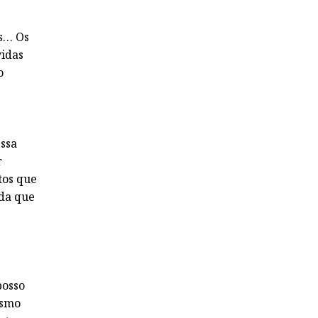
as… Os
vidas
o
essa
r
tos que
nda que
posso
esmo