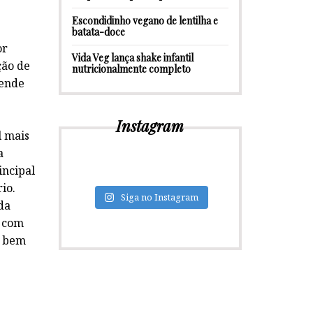
Escondidinho vegano de lentilha e
batata-doce
or
Vida Veg lança shake infantil
ção de
nutricionalmente completo
tende
Instagram
l mais
a
incipal
io.
Siga no Instagram
da
s com
o bem